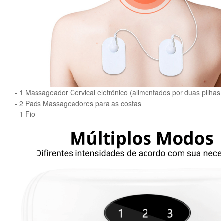
- 1 Massageador Cervical eletrônico (alimentados por duas pilhas
- 2 Pads Massageadores para as costas
- 1 Fio