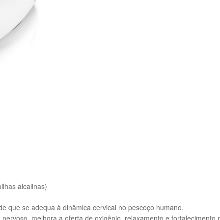
lhas alcalinas)
ma de que se adequa à dinâmica cervical no pescoço humano.
ma nervoso, melhora a oferta de oxigênio, relaxamento e fortalecimento