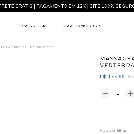
FRETE GRÁTIS | PAGAMENTO EM 12X | SITE 100% SEGUR
PÁGINA INICIAL
TODOS OS PRODUTOS
Não há it
TEBRA CERVICAL DO PESCOÇO
MASSAGEA
VÉRTEBRA
R$
R$
155,99
Compartilhar: