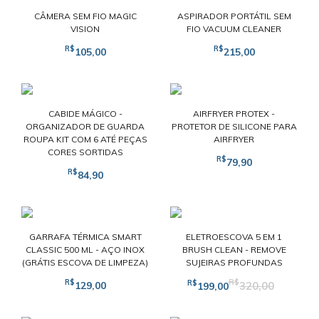
CÂMERA SEM FIO MAGIC
ASPIRADOR PORTÁTIL SEM
VISION
FIO VACUUM CLEANER
R$
R$
105,00
215,00
CABIDE MÁGICO -
AIRFRYER PROTEX -
ORGANIZADOR DE GUARDA
PROTETOR DE SILICONE PARA
ROUPA KIT COM 6 ATÉ PEÇAS
AIRFRYER
CORES SORTIDAS
R$
79,90
R$
84,90
GARRAFA TÉRMICA SMART
ELETROESCOVA 5 EM 1
CLASSIC 500 ML - AÇO INOX
BRUSH CLEAN - REMOVE
(GRÁTIS ESCOVA DE LIMPEZA)
SUJEIRAS PROFUNDAS
R$
R$
R$
129,00
320,00
199,00