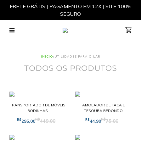
FRETE GRÁTIS | PAGAMENTO EM 12X | SITE 100%
SEGURO
Não há itens em seu carrinho
INÍCIO
/
UTILIDADES PARA O LAR
TODOS OS PRODUTOS
TRANSPORTADOR DE MÓVEIS
AMOLADOR DE FACA E
RODINHAS
TESOURA REDONDO
R$
R$
R$
R$
449,00
75,00
295,00
44,90