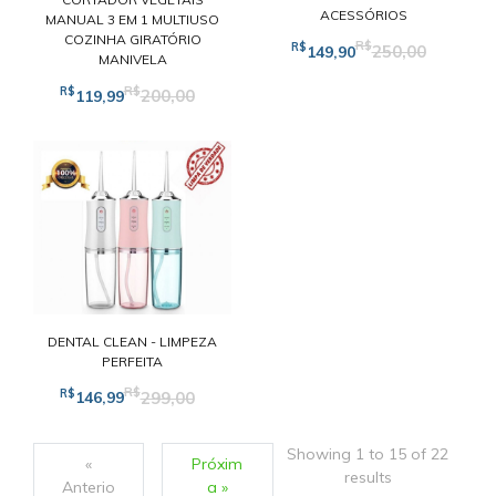
ACESSÓRIOS
MANUAL 3 EM 1 MULTIUSO
COZINHA GIRATÓRIO
R$
R$
250,00
149,90
MANIVELA
R$
R$
200,00
119,99
DENTAL CLEAN - LIMPEZA
PERFEITA
R$
R$
299,00
146,99
Showing
1
to
15
of
22
«
Próxim
results
Anterio
a »