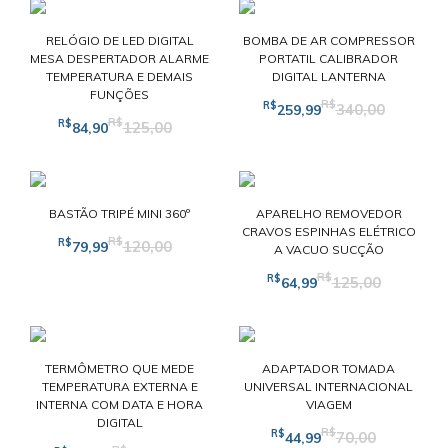
RELÓGIO DE LED DIGITAL
BOMBA DE AR COMPRESSOR
MESA DESPERTADOR ALARME
PORTATIL CALIBRADOR
TEMPERATURA E DEMAIS
DIGITAL LANTERNA
FUNÇÕES
R$
R$
340,00
259,99
R$
R$
125,00
84,90
BASTÃO TRIPÉ MINI 360º
APARELHO REMOVEDOR
CRAVOS ESPINHAS ELÉTRICO
R$
R$
120,00
79,99
A VACUO SUCÇÃO
R$
R$
125,00
64,99
TERMÔMETRO QUE MEDE
ADAPTADOR TOMADA
TEMPERATURA EXTERNA E
UNIVERSAL INTERNACIONAL
INTERNA COM DATA E HORA
VIAGEM
DIGITAL
R$
R$
70,00
44,99