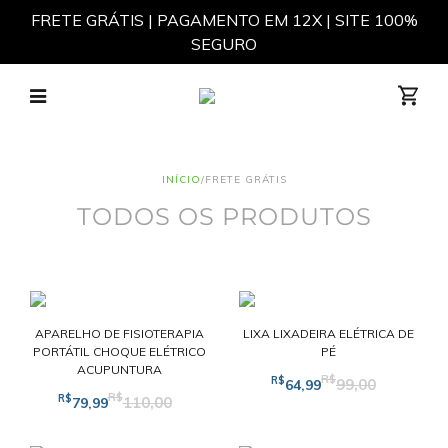
FRETE GRÁTIS | PAGAMENTO EM 12X | SITE 100%
SEGURO
Não há itens em seu carrinho
INÍCIO
/
FRETE GRÁTIS
TODOS OS PRODUTOS
APARELHO DE FISIOTERAPIA
LIXA LIXADEIRA ELÉTRICA DE
PORTÁTIL CHOQUE ELÉTRICO
PÉ
ACUPUNTURA
R$
R$
99,00
64,99
R$
R$
110,00
79,99